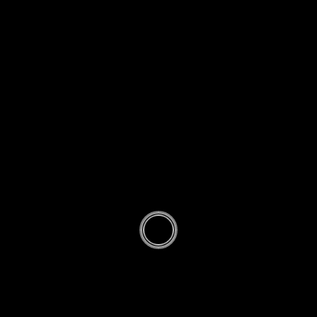
/
NIKAH
URDU FATAWA
IQ48-منہ
بولے رشتے
BY
MUFTI SYED SIRAJ UL ARIFEEN SHAH
·
PUBLISHED
WED 25 JUMADA AL OULA 1446AH 27-11-
2024AD
· UPDATED
WED 25 JUMADA AL OULA 1446AH