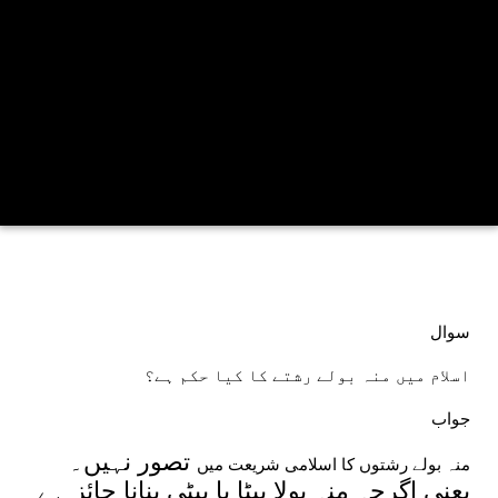
سوال
اسلام میں منہ بولے رشتے کا کیا حکم ہے؟
جواب
تصور نہیں۔
منہ بولے رشتوں کا اسلامی شریعت میں
یعنی اگرچہ منہ بولا بیٹا یا بیٹی بنانا جائز ہے