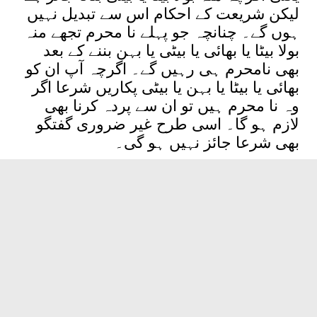
لیکن شریعت کے احکام اس سے تبدیل نہیں
ہوں گے۔ چنانچہ جو پہلے نا محرم تجھے منہ
بولا بیٹا یا بھائی یا بیٹی یا بہن بننے کے بعد
بھی نامحرم ہی رہیں گے۔ اگرچہ آپ ان کو
بھائی یا بیٹا یا بہن یا بیٹی پکاریں شرعا اگر
وہ نا محرم ہیں تو ان سے پردہ کرنا بھی
لازم ہو گا۔ اسی طرح غیر ضروری گفتگو
بھی شرعا جائز نہیں ہو گی۔
سورۃ احزاب میں ارشاد ہو تا ہے
وَمَا جَعَلَ أَدْعِيَآءَكُمْ أَبْنَآءَكُمْ ۚ ذَٰلِكُمْ
قَوْلُكُم بِأَفْوَٰهِكُمْ ۖ وَٱللَّهُ
يَقُولُ ٱلْحَقَّ
(۳۳:۴)
وَهُوَ يَهْدِى ٱلسَّبِيلَ
کہ اللہ نے تمہارے لے پالکوں کو
تمھارا بیٹا نہیں بنایا۔ یہ تمہارے